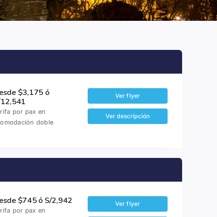
esde $3,175 ó
Ver flyer
/12,541
rifa por pax en
Ver descripción
comodación doble
esde $745 ó S/2,942
Ver flyer
rifa por pax en