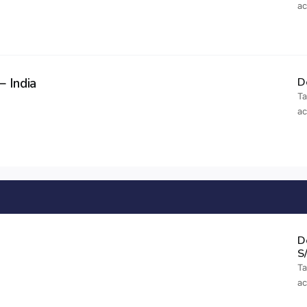
a
– India
D
Ta
a
D
S
Ta
a