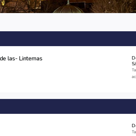
 de las- Linternas
D
S
Ta
a
D
Ta