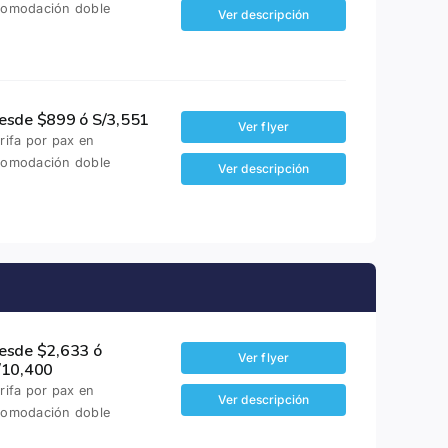
comodación doble
Ver descripción
esde $899 ó S/3,551
Ver flyer
rifa por pax en
comodación doble
Ver descripción
esde $2,633 ó
Ver flyer
/10,400
rifa por pax en
Ver descripción
comodación doble