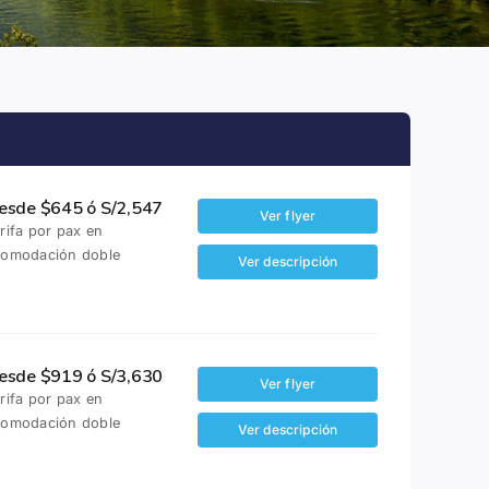
esde $645 ó S/2,547
Ver flyer
rifa por pax en
comodación doble
Ver descripción
esde $919 ó S/3,630
Ver flyer
rifa por pax en
comodación doble
Ver descripción