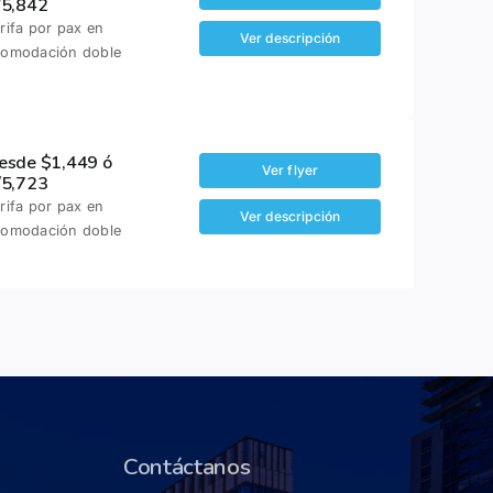
/5,842
rifa por pax en
Ver descripción
comodación doble
esde $1,449 ó
Ver flyer
/5,723
rifa por pax en
Ver descripción
comodación doble
Contáctanos