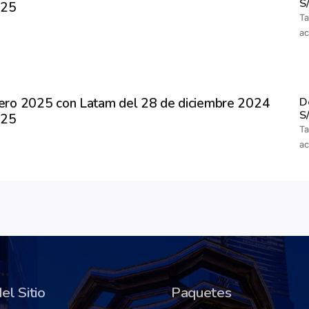
S
025
Ta
a
ro 2025 con Latam del 28 de diciembre 2024
D
S
025
Ta
a
el Sitio
Paquetes