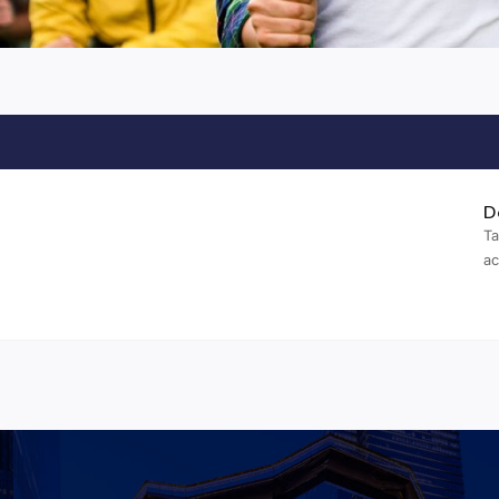
D
Ta
a