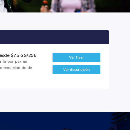
esde $75 ó S/296
Ver flyer
rifa por pax en
comodación doble
Ver descripción